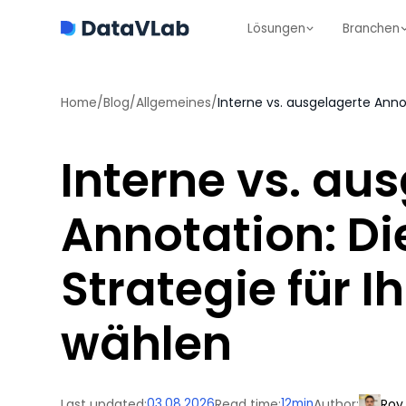
Lösungen
Branchen
Home
/
Blog
/
Allgemeines
/
Interne vs. au
Annotation: Di
Strategie für Ih
wählen
Last updated:
03.08.2026
Read time:
12
min
Author:
Roy