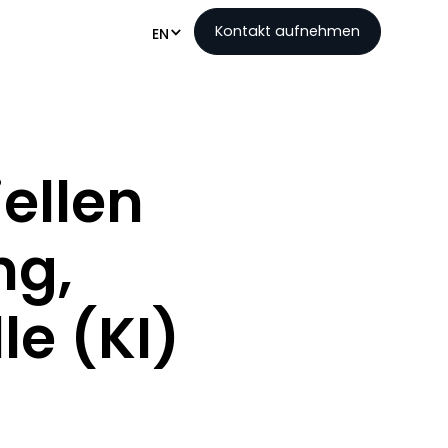
Kontakt aufnehmen
EN
iellen
ng,
le (KI)