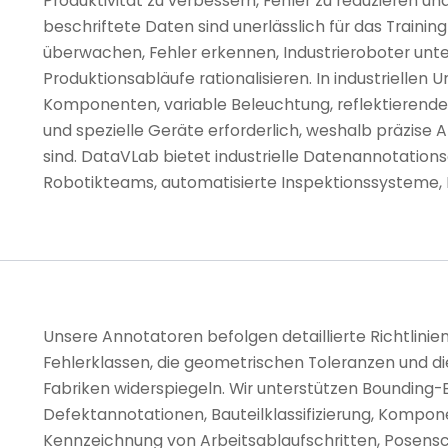
Produktivität zu verbessern, Fehler zu reduzieren u
beschriftete Daten sind unerlässlich für das Trainin
überwachen, Fehler erkennen, Industrieroboter unte
Produktionsabläufe rationalisieren. In industrielle
Komponenten, variable Beleuchtung, reflektierende
und spezielle Geräte erforderlich, weshalb präzis
sind. DataVLab bietet industrielle Datenannotation
Robotikteams, automatisierte Inspektionssysteme, 
Unsere Annotatoren befolgen detaillierte Richtlinien,
Fehlerklassen, die geometrischen Toleranzen und di
Fabriken widerspiegeln. Wir unterstützen Bounding-
Defektannotationen, Bauteilklassifizierung, Kompo
Kennzeichnung von Arbeitsablaufschritten, Posen