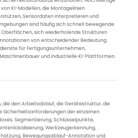
nd Sicherheitsstandards einzuhalten. Hochwertige
g von KI-Modellen, die Montagelinien
rstützen, Sensordaten interpretieren und
n Umgebungen sind häufig sich schnell bewegende
 Oberflächen, sich wiederholende Strukturen
e Annotationen von entscheidender Bedeutung
sdienste für Fertigungsunternehmen,
Maschinenbauer und industrielle KI-Plattformen.
 die den Arbeitsablauf, die Gerätestruktur, die
e Sicherheitsanforderungen der einzelnen
Boxes, Segmentierung, Schlüsselpunkte,
nentenlokalisierung, Werkzeugerkennung,
schätzung, Bewegungsablauf-Annotation und