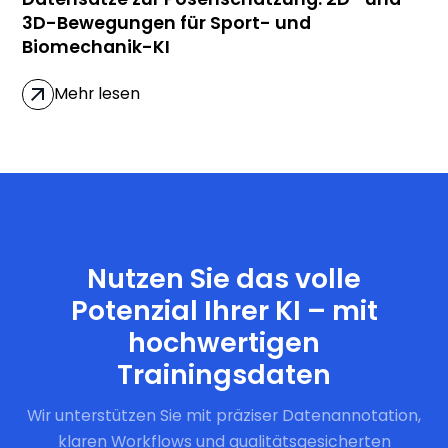
3D-Bewegungen für Sport- und
Biomechanik-KI
Mehr lesen
Jetzt starten
Nutzen Sie das volle
Potenzial Ihrer KI – mit
hochwertigen
Trainingsdaten
Wir unterstützen Sie mit präziser Datenannotation,
klaren Workflows und qualitätsgesicherten