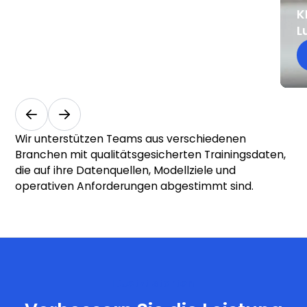
Store-
K
Analytik
L
Einzelhandel
Mo
und In-
Store-
Wir unterstützen Teams aus verschiedenen
Analytik
Branchen mit qualitätsgesicherten Trainingsdaten,
die auf ihre Datenquellen, Modellziele und
operativen Anforderungen abgestimmt sind.
Jetzt starten