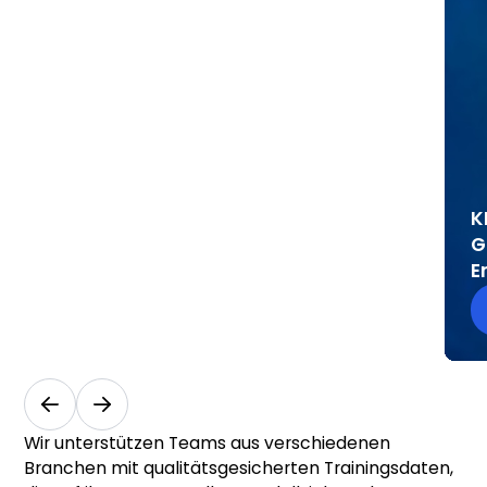
KI
und
Computer
Vision
für
Automotive-
K
und
G
Mobilitätsinnovationen
E
Automobilindustrie
Ge
und Mobilität
Wir unterstützen Teams aus verschiedenen
Branchen mit qualitätsgesicherten Trainingsdaten,