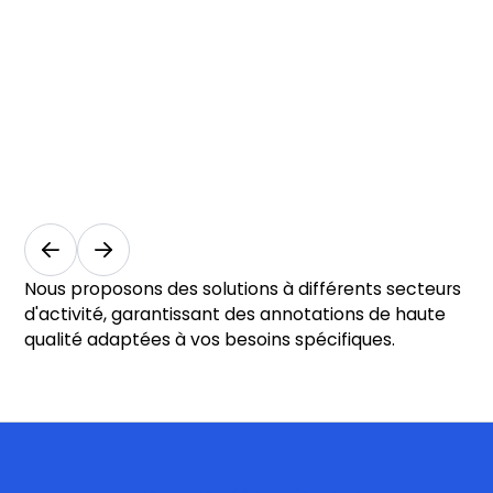
médicale
et
l’innovation
en
santé
Santé
Nous proposons des solutions à différents secteurs
d'activité, garantissant des annotations de haute
qualité adaptées à vos besoins spécifiques.