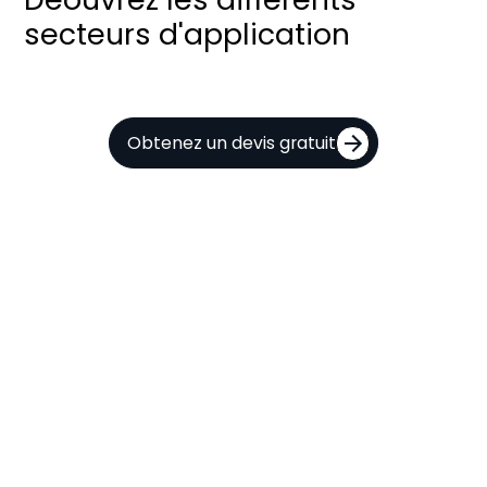
secteurs d'application
Obtenez un devis gratuit
IA
et
vision
par
ordinateur
pour
l’imagerie