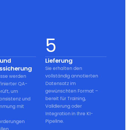
5
 und
Lieferung
tssicherung
Sie erhalten den
vollständig annotierten
isse werden
Datensatz im
inierter QA-
gewünschten Format –
rüft, um
bereit für Training,
Konsistenz und
Validierung oder
immung mit
Integration in Ihre KI-
Pipeline.
orderungen
llen.