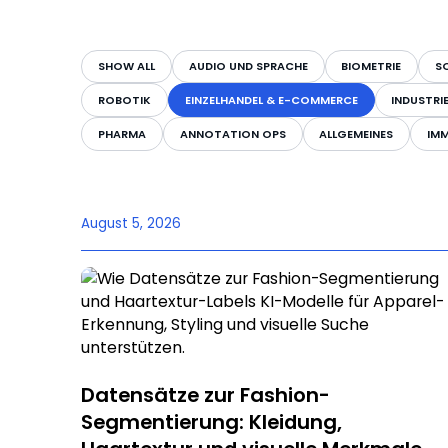
SHOW ALL
AUDIO UND SPRACHE
BIOMETRIE
SO
ROBOTIK
EINZELHANDEL & E-COMMERCE
INDUSTRI
PHARMA
ANNOTATION OPS
ALLGEMEINES
IMM
August 5, 2026
Datensätze zur Fashion-
Segmentierung: Kleidung,