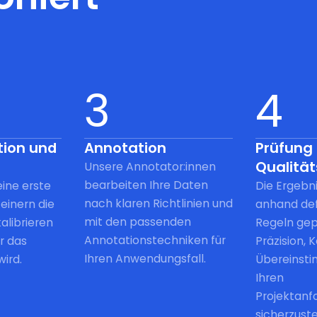
3
4
tion und
Annotation
Prüfung
Qualitä
Unsere Annotator:innen
bearbeiten Ihre Daten
eine erste
Die Ergebn
nach klaren Richtlinien und
einern die
anhand def
mit den passenden
alibrieren
Regeln gep
Annotationstechniken für
r das
Präzision, 
Ihren Anwendungsfall.
wird.
Übereinst
Ihren
Projektanf
sicherzuste