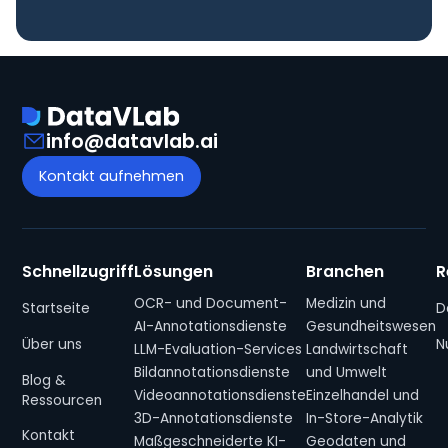
info@datavlab.ai
Kontakt aufnehmen
Schnellzugriff
Lösungen
Branchen
R
OCR- und Document-
Medizin und
Startseite
D
AI-Annotationsdienste
Gesundheitswesen
Über uns
N
LLM-Evaluation-Services
Landwirtschaft
Bildannotationsdienste
und Umwelt
Blog &
Videoannotationsdienste
Einzelhandel und
Ressourcen
3D-Annotationsdienste
In-Store-Analytik
Kontakt
Maßgeschneiderte KI-
Geodaten und