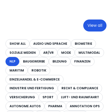
View all
SHOW ALL
AUDIO UND SPRACHE
BIOMETRIE
SOZIALE MEDIEN
AR/VR
MODE
MULTIMODAL
NLP
BAUGEWERBE
BILDUNG
FINANZEN
MARITIM
ROBOTIK
EINZELHANDEL & E-COMMERCE
INDUSTRIE UND FERTIGUNG
RECHT & COMPLIANCE
VERSICHERUNG
SPORT
LUFT- UND RAUMFAHRT
AUTONOME AUTOS
PHARMA
ANNOTATION OPS