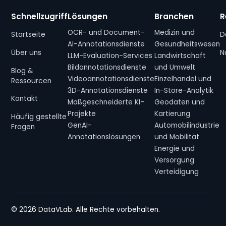
Schnellzugriff
Lösungen
Branchen
R
OCR- und Document-
Medizin und
Startseite
D
AI-Annotationsdienste
Gesundheitswesen
Über uns
N
LLM-Evaluation-Services
Landwirtschaft
Bildannotationsdienste
und Umwelt
Blog &
Videoannotationsdienste
Einzelhandel und
Ressourcen
3D-Annotationsdienste
In-Store-Analytik
Kontakt
Maßgeschneiderte KI-
Geodaten und
Projekte
Kartierung
Häufig gestellte
GenAI-
Automobilindustrie
Fragen
Annotationslösungen
und Mobilität
Energie und
Versorgung
Verteidigung
© 2026 DataVLab. Alle Rechte vorbehalten.