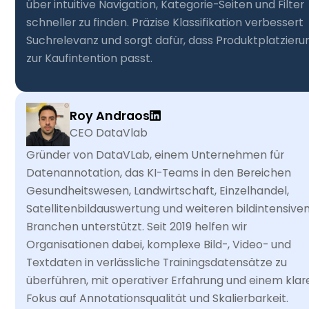
über intuitive Navigation, Kategorie-Seiten und Filter
schneller zu finden. Präzise Klassifikation verbessert
Suchrelevanz und sorgt dafür, dass Produktplatzieru
zur Kaufintention passt.
Roy Andraos
CEO DataVlab
Gründer von DataVLab, einem Unternehmen für
Datenannotation, das KI-Teams in den Bereichen
Gesundheitswesen, Landwirtschaft, Einzelhandel,
Satellitenbildauswertung und weiteren bildintensive
Branchen unterstützt. Seit 2019 helfen wir
Organisationen dabei, komplexe Bild-, Video- und
Textdaten in verlässliche Trainingsdatensätze zu
überführen, mit operativer Erfahrung und einem klar
Fokus auf Annotationsqualität und Skalierbarkeit.