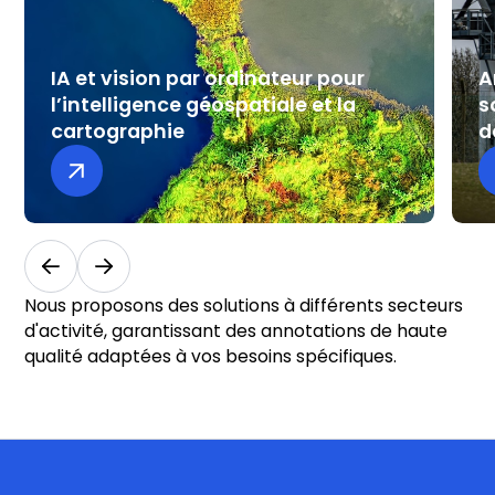
IA et vision par ordinateur pour
A
l’intelligence géospatiale et la
s
cartographie
d
Géospatial
Dé
Nous proposons des solutions à différents secteurs
d'activité, garantissant des annotations de haute
qualité adaptées à vos besoins spécifiques.