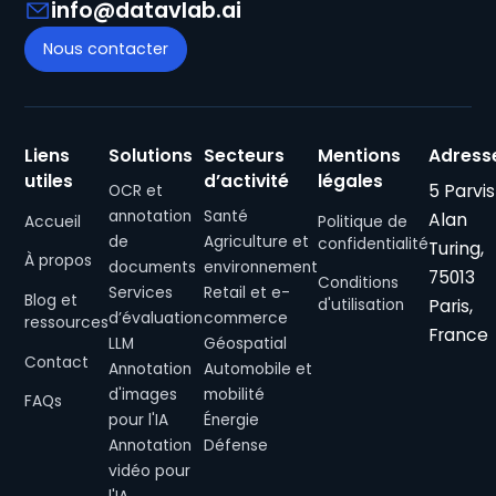
info@datavlab.ai
Nous contacter
Liens
Solutions
Secteurs
Mentions
Adress
utiles
d’activité
légales
5 Parvis
OCR et
annotation
Santé
Alan
Accueil
Politique de
de
Agriculture et
confidentialité
Turing,
À propos
documents
environnement
75013
Conditions
Services
Retail et e-
Blog et
Paris,
d'utilisation
d’évaluation
commerce
ressources
France
LLM
Géospatial
Contact
Annotation
Automobile et
d'images
mobilité
FAQs
pour l'IA
Énergie
Annotation
Défense
vidéo pour