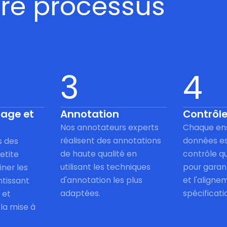
tre processus
3
4
nage et
Annotation
Contrôle
Nos annotateurs experts
Chaque en
réalisent des annotations
données es
s des
de haute qualité en
contrôle qu
etite
utilisant les techniques
pour garant
iner les
d'annotation les plus
et l'aligne
ntissant
adaptées.
spécificati
 et
 la mise à