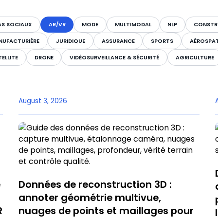
AS SOCIAUX
AR/VR
MODE
MULTIMODAL
NLP
CONSTR
NUFACTURIÈRE
JURIDIQUE
ASSURANCE
SPORTS
AÉROSPAT
ELLITE
DRONE
VIDÉOSURVEILLANCE & SÉCURITÉ
AGRICULTURE
August 3, 2026
e
Données de reconstruction 3D :
annoter géométrie multivue,
R
nuages de points et maillages pour