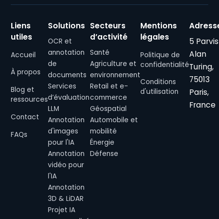
Liens
Solutions
Secteurs
Mentions
Adress
utiles
d’activité
légales
5 Parvis
OCR et
annotation
Santé
Alan
Accueil
Politique de
de
Agriculture et
confidentialité
Turing,
À propos
documents
environnement
75013
Conditions
Services
Retail et e-
Blog et
Paris,
d'utilisation
d’évaluation
commerce
ressources
France
LLM
Géospatial
Contact
Annotation
Automobile et
d'images
mobilité
FAQs
pour l'IA
Énergie
Annotation
Défense
vidéo pour
l'IA
Annotation
3D & LiDAR
Projet IA