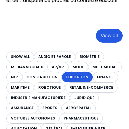
et de transparence propres au contexte éducatif.
View all
SHOW ALL
AUDIO ET PAROLE
BIOMÉTRIE
MÉDIAS SOCIAUX
AR/VR
MODE
MULTIMODAL
NLP
CONSTRUCTION
ÉDUCATION
FINANCE
MARITIME
ROBOTIQUE
RETAIL & E-COMMERCE
INDUSTRIE MANUFACTURIÈRE
JURIDIQUE
ASSURANCE
SPORTS
AÉROSPATIAL
VOITURES AUTONOMES
PHARMACEUTIQUE
ANNOTATION
GÉNÉRAL
IMMOBILIER & BTP