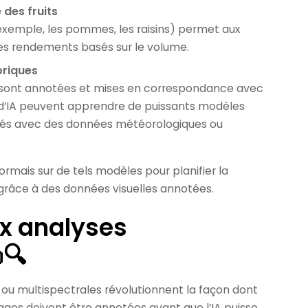
 des fruits
 exemple, les pommes, les raisins) permet aux
 les rendements basés sur le volume.
oriques
 sont annotées et mises en correspondance avec
s d’IA peuvent apprendre de puissants modèles
sionnés avec des données météorologiques ou
rmais sur de tels modèles pour planifier la
t grâce à des données visuelles annotées.
ux analyses
🔍
ou multispectrales révolutionnent la façon dont
ges doivent être annotées avant que l’IA puisse