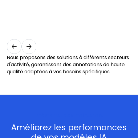
et
n
l’automatisation
m
Industrie et
Aut
fabrication
et 
Nous proposons des solutions à différents secteurs
d'activité, garantissant des annotations de haute
qualité adaptées à vos besoins spécifiques.
Démarrez dès maintenant
Améliorez les performances
de vos modèles IA