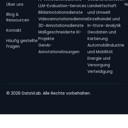
Über uns
N
LLM-Evaluation-Services
Landwirtschaft
Bildannotationsdienste
und Umwelt
Blog &
Videoannotationsdienste
Einzelhandel und
Ressourcen
3D-Annotationsdienste
In-Store-Analytik
Kontakt
Maßgeschneiderte KI-
Geodaten und
Projekte
Kartierung
Häufig gestellte
GenAI-
Automobilindustrie
Fragen
Annotationslösungen
und Mobilität
Energie und
Versorgung
Verteidigung
© 2026 DataVLab. Alle Rechte vorbehalten.