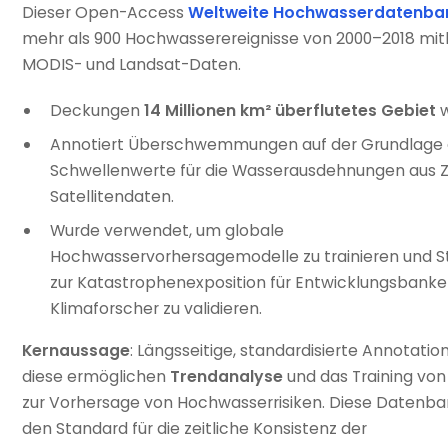
Dieser Open-Access
Weltweite Hochwasserdatenba
mehr als 900 Hochwasserereignisse von 2000–2018 mith
MODIS- und Landsat-Daten.
Deckungen
14 Millionen km² überflutetes Gebiet
w
Annotiert Überschwemmungen auf der Grundlage 
Schwellenwerte für die Wasserausdehnungen aus Z
Satellitendaten.
Wurde verwendet, um globale
Hochwasservorhersagemodelle zu trainieren und St
zur Katastrophenexposition für Entwicklungsbank
Klimaforscher zu validieren.
Kernaussage
: Längsseitige, standardisierte Annotatio
diese ermöglichen
Trendanalyse
und das Training vo
zur Vorhersage von Hochwasserrisiken. Diese Datenba
den Standard für die zeitliche Konsistenz der