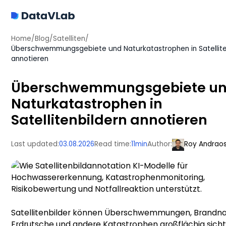
Home
/
Blog
/
Satelliten
/
Überschwemmungsgebiete und Naturkatastrophen in Satellite
annotieren
Überschwemmungsgebiete u
Naturkatastrophen in
Satellitenbildern annotieren
Last updated:
03.08.2026
Read time:
11
min
Author:
Roy Andrao
Satellitenbilder können Überschwemmungen, Brandna
Erdrutsche und andere Katastrophen großflächig sich