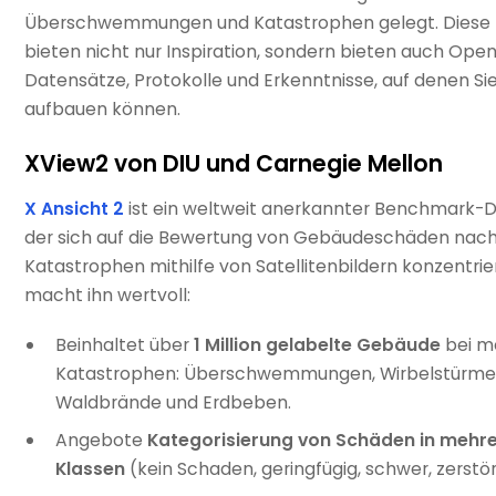
Überschwemmungen und Katastrophen gelegt. Diese 
bieten nicht nur Inspiration, sondern bieten auch Ope
Datensätze, Protokolle und Erkenntnisse, auf denen Si
aufbauen können.
XView2 von DIU und Carnegie Mellon
X Ansicht 2
ist ein weltweit anerkannter Benchmark-D
der sich auf die Bewertung von Gebäudeschäden nac
Katastrophen mithilfe von Satellitenbildern konzentrie
macht ihn wertvoll:
Beinhaltet über
1 Million gelabelte Gebäude
bei m
Katastrophen: Überschwemmungen, Wirbelstürme
Waldbrände und Erdbeben.
Angebote
Kategorisierung von Schäden in mehr
Klassen
(kein Schaden, geringfügig, schwer, zerstör