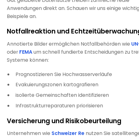
Gut gelabelte Datensätze treiben zahlreiche reale
Anwendungen direkt an. Schauen wir uns einige wichti
Beispiele an.
Notfallreaktion und Echtzeitüberwachun
Annotierte Bilder ermöglichen Notfallbehörden wie
UN
oder
FEMA
um schnell fundierte Entscheidungen zu tref
Systeme können:
Prognostizieren Sie Hochwasserverläufe
Evakuierungszonen kartografieren
isolierte Gemeinschaften identifizieren
Infrastrukturreparaturen priorisieren
Versicherung und Risikobeurteilung
Unternehmen wie
Schweizer Re
nutzen Sie satelliteng