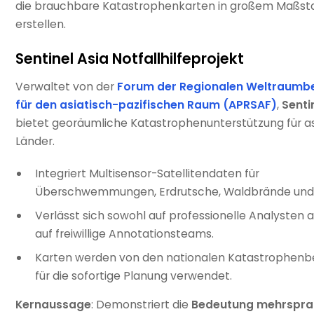
die brauchbare Katastrophenkarten in großem Maßst
erstellen.
Sentinel Asia Notfallhilfeprojekt
Verwaltet von der
Forum der Regionalen Weltraumb
für den asiatisch-pazifischen Raum (APRSAF)
,
Senti
bietet georäumliche Katastrophenunterstützung für as
Länder.
Integriert Multisensor-Satellitendaten für
Überschwemmungen, Erdrutsche, Waldbrände und 
Verlässt sich sowohl auf professionelle Analysten 
auf freiwillige Annotationsteams.
Karten werden von den nationalen Katastrophen
für die sofortige Planung verwendet.
Kernaussage
: Demonstriert die
Bedeutung mehrspra