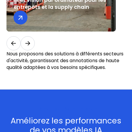
entrepôts et la supply chain
m
Logistique et entrepôts
Ret
co
Nous proposons des solutions à différents secteurs
d'activité, garantissant des annotations de haute
qualité adaptées à vos besoins spécifiques.
Démarrez dès maintenant
Améliorez les performances
de vos modèles IA