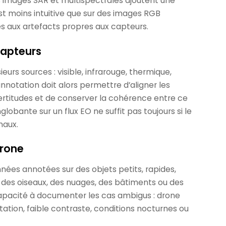
s images SAR et multispectrales ajoutent une
est moins intuitive que sur des images RGB
és aux artefacts propres aux capteurs.
capteurs
s sources : visible, infrarouge, thermique,
nnotation doit alors permettre d’aligner les
certitudes et de conserver la cohérence entre ce
lobante sur un flux EO ne suffit pas toujours si le
naux.
drone
ées annotées sur des objets petits, rapides,
 des oiseaux, des nuages, des bâtiments ou des
 capacité à documenter les cas ambigus : drone
ultation, faible contraste, conditions nocturnes ou