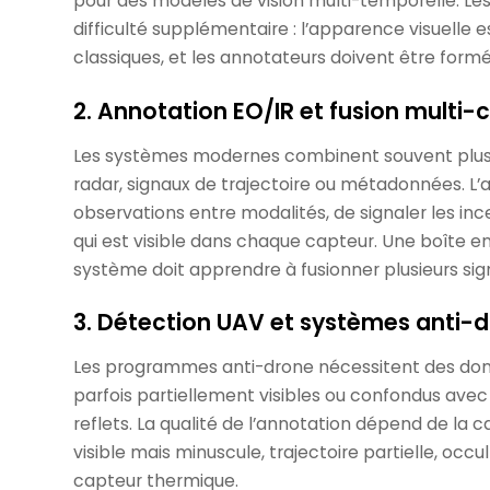
pour des modèles de vision multi-temporelle. Le
difficulté supplémentaire : l’apparence visuelle 
classiques, et les annotateurs doivent être form
2. Annotation EO/IR et fusion multi-
Les systèmes modernes combinent souvent plusieur
radar, signaux de trajectoire ou métadonnées. L’a
observations entre modalités, de signaler les in
qui est visible dans chaque capteur. Une boîte eng
système doit apprendre à fusionner plusieurs sig
3. Détection UAV et systèmes anti-
Les programmes anti-drone nécessitent des donn
parfois partiellement visibles ou confondus avec
reflets. La qualité de l’annotation dépend de la
visible mais minuscule, trajectoire partielle, occ
capteur thermique.