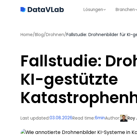
Lösungen
Branchen
Home
/
Blog
/
Drohnen
/
Fallstudie: Drohnenbilder für KI-
Fallstudie: Dro
KI-gestützte
Katastrophenhi
Last updated:
03.08.2026
Read time:
6
min
Author:
Roy