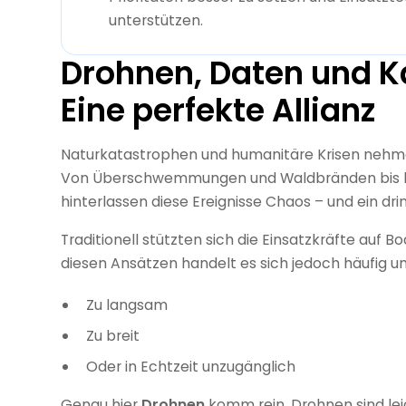
unterstützen.
Drohnen, Daten und K
Eine perfekte Allianz
Naturkatastrophen und humanitäre Krisen nehmen
Von Überschwemmungen und Waldbränden bis h
hinterlassen diese Ereignisse Chaos – und ein dr
Traditionell stützten sich die Einsatzkräfte auf
diesen Ansätzen handelt es sich jedoch häufig u
Zu langsam
Zu breit
Oder in Echtzeit unzugänglich
Genau hier
Drohnen
komm rein. Drohnen sind lei