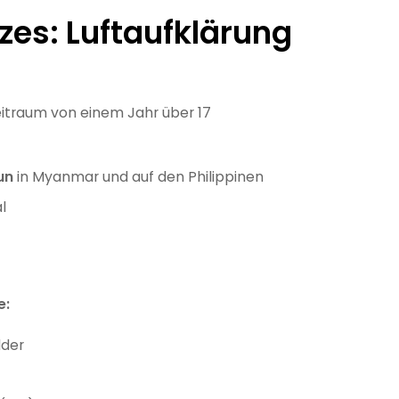
es: Luftaufklärung
eitraum von einem Jahr über 17
un
in Myanmar und auf den Philippinen
l
e:
lder