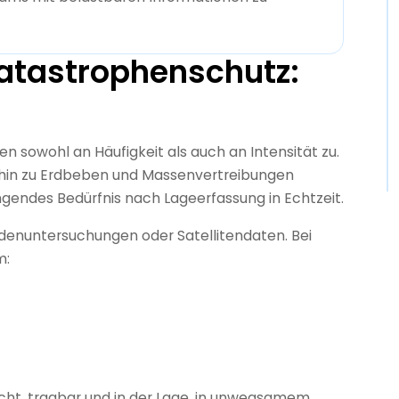
atastrophenschutz:
 sowohl an Häufigkeit als auch an Intensität zu.
in zu Erdbeben und Massenvertreibungen
ingendes Bedürfnis nach Lageerfassung in Echtzeit.
 Bodenuntersuchungen oder Satellitendaten. Bei
m:
cht, tragbar und in der Lage, in unwegsamem