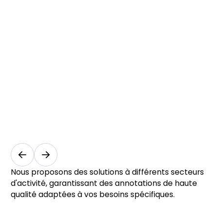
vision
par
ordinateur
pour
l’agriculture
et
la
surveillance
environnementale
Agriculture et
environnement
Nous proposons des solutions à différents secteurs
d'activité, garantissant des annotations de haute
qualité adaptées à vos besoins spécifiques.