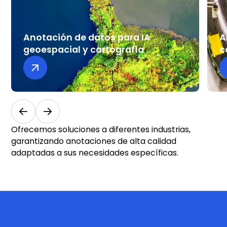
Anotación de datos para IA
A
geoespacial y cartografía
c
Geoespacial y cartografía
Co
Ofrecemos soluciones a diferentes industrias,
garantizando anotaciones de alta calidad
adaptadas a sus necesidades específicas.
Comience ahora