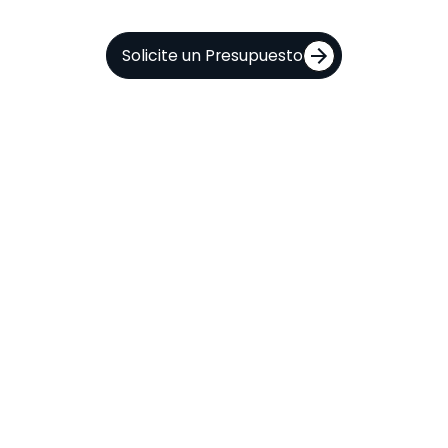
Solicite un Presupuesto
Anotación
de
datos
para
IA
médica