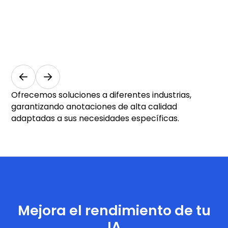
y
salud
Medicina
y salud
Ofrecemos soluciones a diferentes industrias,
garantizando anotaciones de alta calidad
adaptadas a sus necesidades específicas.
Comience ahora
Mejora el rendimiento de tu
IA