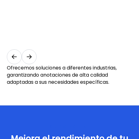
en
m
fabricación
y
industrial
s
Industria y
Med
fabricación
y s
Ofrecemos soluciones a diferentes industrias,
garantizando anotaciones de alta calidad
adaptadas a sus necesidades específicas.
Comience ahora
Mejora el rendimiento de tu