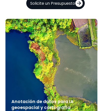
Solicite un Presupuesto
A
d
d
p
I
e
a
y
Anotación de datos para IA
m
geoespacial y cartografía
a