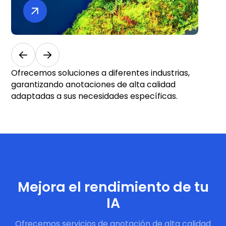
Geoespacial y cartografía
Agr
y m
amb
Ofrecemos soluciones a diferentes industrias,
garantizando anotaciones de alta calidad
adaptadas a sus necesidades específicas.
Comience ahora
Mejora el rendimiento de tu
IA
Ofrecemos servicios de anotación de alta calidad