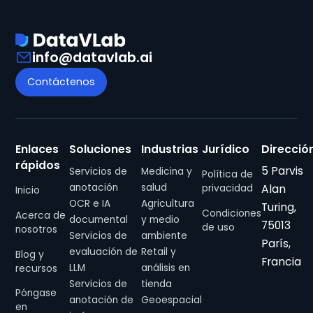
info@datavlab.ai
Contáctenos
Enlaces
Soluciones
Industrias
Jurídico
Direcció
rápidos
5 Parvis
Servicios de
Medicina y
Política de
anotación
salud
Alan
privacidad
Inicio
OCR e IA
Agricultura
Turing,
Condiciones
Acerca de
documental
y medio
75013
de uso
nosotros
Servicios de
ambiente
París,
evaluación de
Retail y
Blog y
Francia
LLM
análisis en
recursos
Servicios de
tienda
Póngase
anotación de
Geoespacial
en