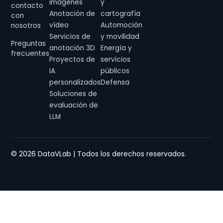
imágenes
y
contacto
Anotación de
cartografía
con
vídeo
Automoción
nosotros
Servicios de
y movilidad
Preguntas
anotación 3D
Energía y
frecuentes
Proyectos de
servicios
IA
públicos
personalizados
Defensa
Soluciones de
evaluación de
LLM
© 2026 DataVLab | Todos los derechos reservados.