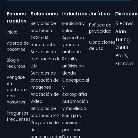
Enlaces
Soluciones
Industrias
Jurídico
Direcció
rápidos
5 Parvis
Servicios de
Medicina y
Política de
anotación
salud
Alan
privacidad
Inicio
OCR e IA
Agricultura
Turing,
Condiciones
Acerca de
documental
y medio
75013
de uso
nosotros
Servicios de
ambiente
París,
evaluación de
Retail y
Blog y
Francia
LLM
análisis en
recursos
Servicios de
tienda
Póngase
anotación de
Geoespacial
en
imágenes
y
contacto
Anotación de
cartografía
con
vídeo
Automoción
nosotros
Servicios de
y movilidad
Preguntas
anotación 3D
Energía y
frecuentes
Proyectos de
servicios
IA
públicos
personalizados
Defensa