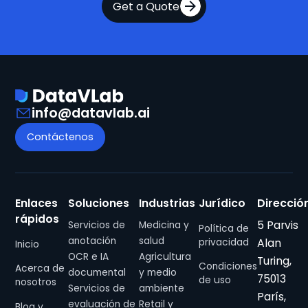
Get a Quote
info@datavlab.ai
Contáctenos
Enlaces
Soluciones
Industrias
Jurídico
Direcció
rápidos
5 Parvis
Servicios de
Medicina y
Política de
anotación
salud
Alan
privacidad
Inicio
OCR e IA
Agricultura
Turing,
Condiciones
Acerca de
documental
y medio
75013
de uso
nosotros
Servicios de
ambiente
París,
evaluación de
Retail y
Blog y