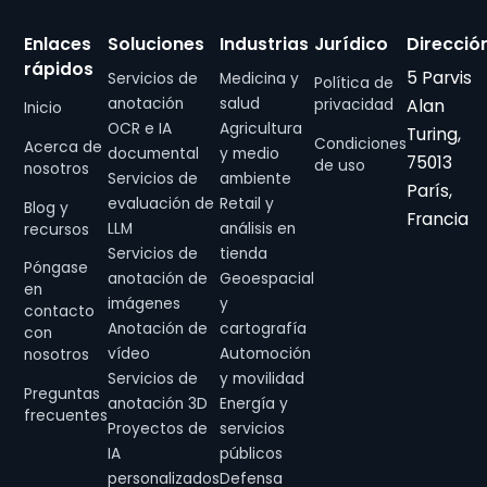
Enlaces
Soluciones
Industrias
Jurídico
Direcció
rápidos
5 Parvis
Servicios de
Medicina y
Política de
anotación
salud
Alan
privacidad
Inicio
OCR e IA
Agricultura
Turing,
Condiciones
Acerca de
documental
y medio
75013
de uso
nosotros
Servicios de
ambiente
París,
evaluación de
Retail y
Blog y
Francia
LLM
análisis en
recursos
Servicios de
tienda
Póngase
anotación de
Geoespacial
en
imágenes
y
contacto
Anotación de
cartografía
con
vídeo
Automoción
nosotros
Servicios de
y movilidad
Preguntas
anotación 3D
Energía y
frecuentes
Proyectos de
servicios
IA
públicos
personalizados
Defensa