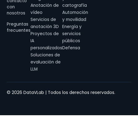
contacto
Anotación de
cartografía
con
vídeo
Automoción
nosotros
Servicios de
y movilidad
Preguntas
anotación 3D
Energía y
frecuentes
Proyectos de
servicios
IA
públicos
personalizados
Defensa
Soluciones de
evaluación de
LLM
© 2026 DataVLab | Todos los derechos reservados.