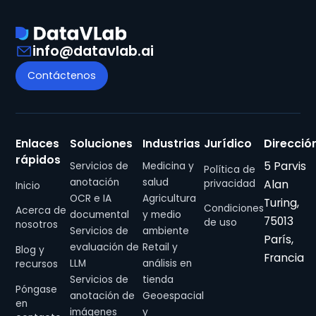
info@datavlab.ai
Contáctenos
Enlaces
Soluciones
Industrias
Jurídico
Direcció
rápidos
5 Parvis
Servicios de
Medicina y
Política de
anotación
salud
Alan
privacidad
Inicio
OCR e IA
Agricultura
Turing,
Condiciones
Acerca de
documental
y medio
75013
de uso
nosotros
Servicios de
ambiente
París,
evaluación de
Retail y
Blog y
Francia
LLM
análisis en
recursos
Servicios de
tienda
Póngase
anotación de
Geoespacial
en
imágenes
y